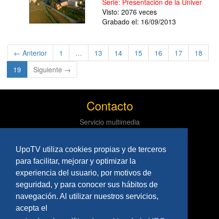
Serie: Presentación de la Universida
Visto: 2076 veces
Grabado el: 16/09/2013
← Anterior
1
…
13
14
15
16
17
18
(current)
19
Siguiente →
Contacto
Servicio multimedia
Centro de informática y comunicaciones
Tlf: 954 97 79 03
UpoTV utiliza cookies propias y de terceros
Políticas
para facilitar, mejorar y optimizar la
experiencia del usuario, por motivos de
Aviso Legal
seguridad, y para conocer sus hábitos de
Privacidad
navegación. Al utilizar nuestros servicios,
Síguenos
acepta el