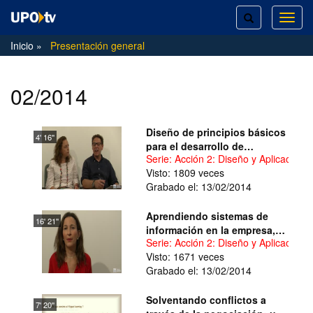
TOGGLE
TOG
SEARCH
NAVI
Inicio
Presentación general
02/2014
Diseño de principios básicos
4' 16''
para el desarrollo de
Serie: Acción 2: Diseño y Aplicació
Técnicas de Aprendizaje
Visto: 1809 veces
Cooperativo en las
Grabado el: 13/02/2014
Enseñanzas Prácticas y de
Desarrollo (EPD) en las
asignaturas de Sociología de
Aprendiendo sistemas de
16' 21''
la UPO
información en la empresa,
Serie: Acción 2: Diseño y Aplicació
metodología socio-
Visto: 1671 veces
constructiva a través de
Grabado el: 13/02/2014
herramientas 2.0.
Solventando conflictos a
7' 20''