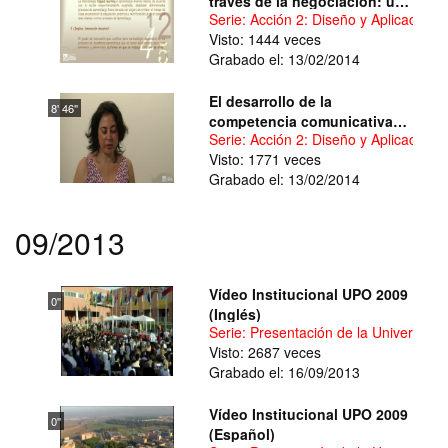
través de la negociación: una
Serie: Acción 2: Diseño y Aplicació
experiencia en Flipped
Visto: 1444 veces
Learning
Grabado el: 13/02/2014
El desarrollo de la
8' 46''
competencia comunicativa
Serie: Acción 2: Diseño y Aplicació
intercultural a través de
Visto: 1771 veces
medios audiovisuales en los
Grabado el: 13/02/2014
alumnos de la asignatura
Cultura y Sociedades de la
lengua BII - inglés
09/2013
Vídeo Institucional UPO 2009
0''
(Inglés)
Serie: Presentación de la Universida
Visto: 2687 veces
Grabado el: 16/09/2013
Vídeo Institucional UPO 2009
0''
(Español)