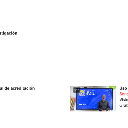
stigación
l de acreditación
Uso 
51''
Seri
Vist
Grab