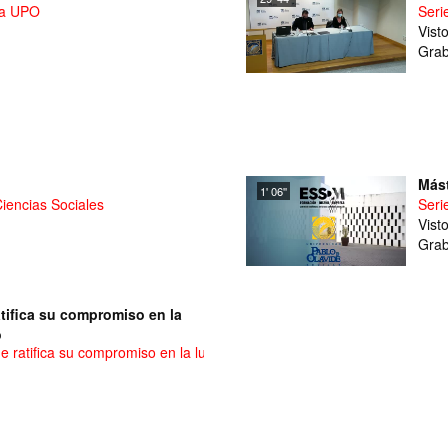
 la UPO
Seri
Vist
Grab
Mást
1' 06''
Ciencias Sociales
Seri
Vist
Grab
tifica su compromiso en la
o
e ratifica su compromiso en la lucha contra la violencia de género