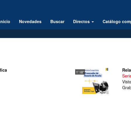
Inicio
Novedades
Buscar
Directos
Catálogo com
fica
Rela
1' 18''
Ser
Vist
Grab