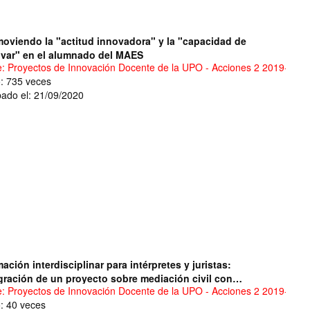
oviendo la "actitud innovadora" y la "capacidad de
var" en el alumnado del MAES
e: Proyectos de Innovación Docente de la UPO - Acciones 2 2019-2020
o: 735 veces
ado el: 21/09/2020
ación interdisciplinar para intérpretes y juristas:
gración de un proyecto sobre mediación civil con
e: Proyectos de Innovación Docente de la UPO - Acciones 2 2019-2020
rvenciónde intéprete en los Grados de Derecho y de
o: 40 veces
ucción e Interpretación