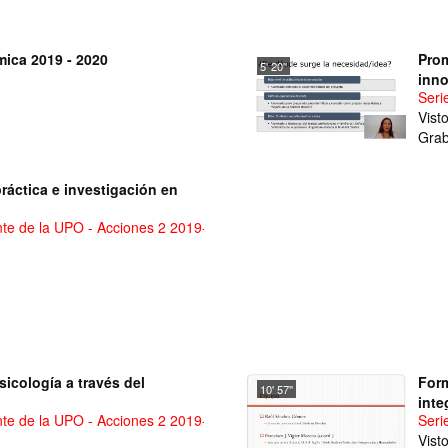
ica 2019 - 2020
Prom
5' 20''
inno
Seri
Vist
Grab
práctica e investigación en
nte de la UPO - Acciones 2 2019-2020
icología a través del
Form
10' 57''
inte
nte de la UPO - Acciones 2 2019-2020
Seri
inte
Vist
Trad