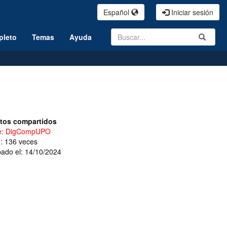
Español
Iniciar sesión
Search
Submit
pleto
Temas
Ayuda
tos compartidos
ie: DigCompUPO
o: 136 veces
ado el: 14/10/2024