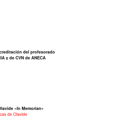
reditación del profesorado
MIA y de CVN de ANECA
Olavide «In Memorian»
icas de Olavide