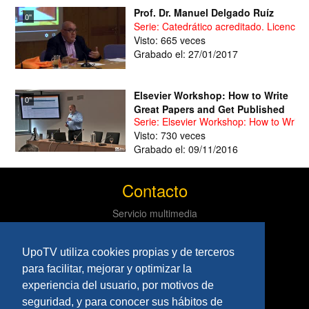
Prof. Dr. Manuel Delgado Ruíz
0''
Serie: Catedrático acreditado. Licenciad
Visto: 665 veces
Grabado el: 27/01/2017
Elsevier Workshop: How to Write
0''
Great Papers and Get Published
Serie: Elsevier Workshop: How to Write
Visto: 730 veces
Grabado el: 09/11/2016
Contacto
Servicio multimedia
Centro de informática y comunicaciones
Tlf: 954 97 79 03
UpoTV utiliza cookies propias y de terceros
Políticas
para facilitar, mejorar y optimizar la
experiencia del usuario, por motivos de
Aviso Legal
seguridad, y para conocer sus hábitos de
Privacidad