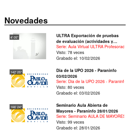
Novedades
ULTRA Exportación de pruebas
4' 05''
de evaluación (actividades y
Serie: Aula Virtual ULTRA Profesorado
exámenes)
Visto: 78 veces
Grabado el: 10/02/2026
Dia de la UPO 2026 - Paraninfo
142' 25''
03/02/2026
Serie: Dia de la UPO 2026 - Paraninfo 
Visto: 80 veces
Grabado el: 03/02/2026
Seminario Aula Abierta de
166' 24''
Mayores - Paraninfo 28/01/2026
Serie: Seminario AULA DE MAYORES 27
Visto: 99 veces
Grabado el: 28/01/2026