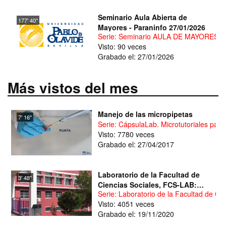
Seminario Aula Abierta de
177' 40''
Mayores - Paraninfo 27/01/2026
Serie: Seminario AULA DE MAYORES 27
Visto: 90 veces
Grabado el: 27/01/2026
Más vistos del mes
Manejo de las micropipetas
7' 16''
Serie: CápsulaLab. Microtutoriales para 
Visto: 7780 veces
Grabado el: 27/04/2017
Laboratorio de la Facultad de
3' 48''
Ciencias Sociales, FCS-LAB:
Serie: Laboratorio de la Facultad de Ci
Salas y Usos
Visto: 4051 veces
Grabado el: 19/11/2020