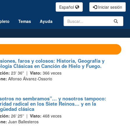
Español
Iniciar sesión
Search
Submit
pleto
Temas
Ayuda
siones, faros y colosos: Historia, Geografía y
logía Clásicas en Canción de Hielo y Fuego.
ción:
23' 36'' |
Visto:
366 veces
one:
Alfonso Álvarez-Ossorio
sotros no sembramos”… y nosotros tampoco:
ridad radical en los Siete Reinos… y en la
igüedad clásica
ción:
26' 25'' |
Visto:
468 veces
one:
Juan Ballesteros