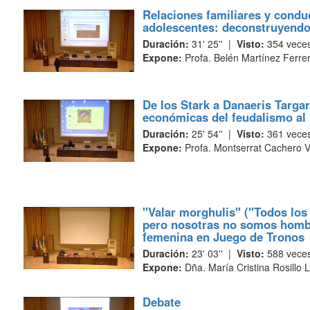
Relaciones familiares y condu
adolescentes: deconstruyendo
Duración:
31' 25'' |
Visto:
354 vece
Expone:
Profa. Belén Martínez Ferre
De los Stark a Danaeris Targa
económicas del feudalismo al
Duración:
25' 54'' |
Visto:
361 vece
Expone:
Profa. Montserrat Cachero 
"Valar morghulis" ("Todos lo
pero nosotras no somos homb
femenina en Juego de Tronos
Duración:
23' 03'' |
Visto:
588 vece
Expone:
Dña. María Cristina Rosillo 
Debate