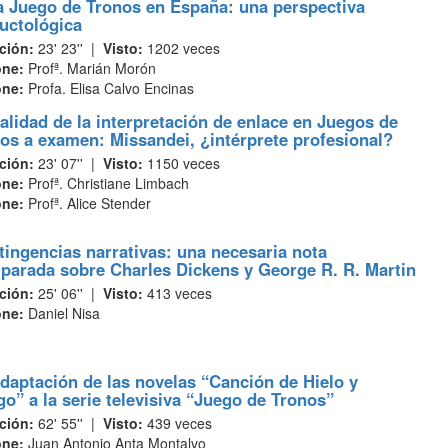
a Juego de Tronos en España: una perspectiva
uctológica
ción:
23' 23'' |
Visto:
1202 veces
one:
Profª. Marián Morón
one:
Profa. Elisa Calvo Encinas
alidad de la interpretación de enlace en Juegos de
os a examen: Missandei, ¿intérprete profesional?
ción:
23' 07'' |
Visto:
1150 veces
one:
Profª. Christiane Limbach
one:
Profª. Alice Stender
ingencias narrativas: una necesaria nota
parada sobre Charles Dickens y George R. R. Martin
ción:
25' 06'' |
Visto:
413 veces
one:
Daniel Nisa
daptación de las novelas “Canción de Hielo y
o” a la serie televisiva “Juego de Tronos”
ción:
62' 55'' |
Visto:
439 veces
one:
Juan Antonio Anta Montalvo