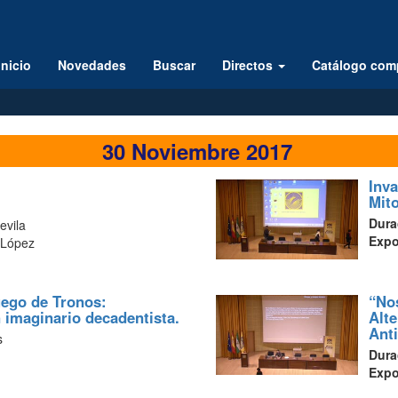
Inicio
Novedades
Buscar
Directos
Catálogo com
30 Noviembre 2017
Inva
Mito
Dura
evila
Exp
o López
uego de Tronos:
“No
 imaginario decadentista.
Alte
Ant
s
Dura
Exp