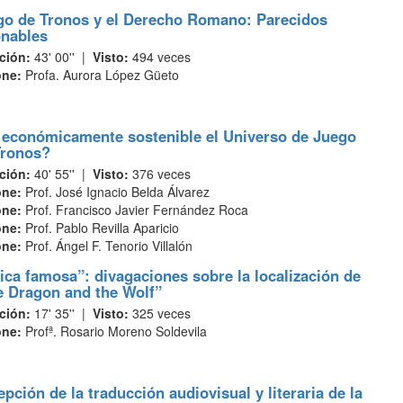
go de Tronos y el Derecho Romano: Parecidos
onables
ción:
43' 00'' |
Visto:
494 veces
one:
Profa. Aurora López Güeto
 económicamente sostenible el Universo de Juego
Tronos?
ción:
40' 55'' |
Visto:
376 veces
one:
Prof. José Ignacio Belda Álvarez
one:
Prof. Francisco Javier Fernández Roca
one:
Prof. Pablo Revilla Aparicio
one:
Prof. Ángel F. Tenorio Villalón
lica famosa”: divagaciones sobre la localización de
e Dragon and the Wolf”
ción:
17' 35'' |
Visto:
325 veces
one:
Profª. Rosario Moreno Soldevila
pción de la traducción audiovisual y literaria de la