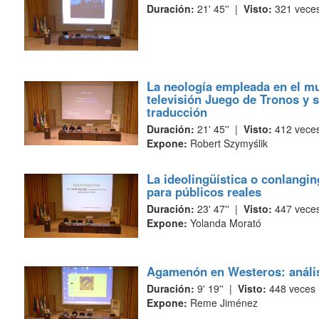
Duración:
21' 45'' |
Visto:
321 vece
La neología empleada en el mun
televisión Juego de Tronos y 
traducción
Duración:
21' 45'' |
Visto:
412 vece
Expone:
Robert Szymyślik
La ideolingüística o conlangin
para públicos reales
Duración:
23' 47'' |
Visto:
447 vece
Expone:
Yolanda Morató
Agamenón en Westeros: anális
Duración:
9' 19'' |
Visto:
448 veces
Expone:
Reme Jiménez