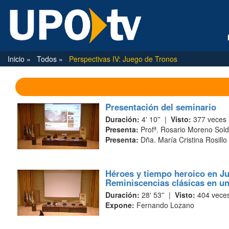
Inicio
Todos
Perspectivas IV: Juego de Tronos
Presentación del seminario
Duración:
4' 10'' |
Visto:
377 veces
Presenta:
Profª. Rosario Moreno Sold
Presenta:
Dña. María Cristina Rosill
Héroes y tiempo heroico en J
Reminiscencias clásicas en un
Duración:
28' 53'' |
Visto:
404 vece
Expone:
Fernando Lozano