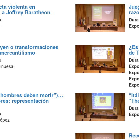
cta violenta en
Jue
 a Joffrey Baratheon
raz
s
Dura
r
Exp
ryen o transformaciones
¿Es
 mercantilismo
de 
s
Dura
Vinuesa
Exp
Exp
Exp
Exp
s hombres deben morir")…
“Itá
res: representación
“Th
Dura
s
Exp
López
Rece