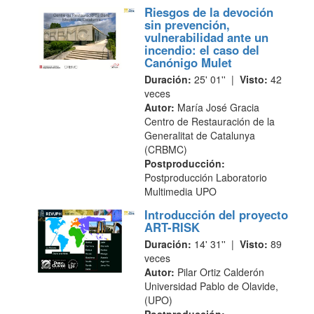
Riesgos de la devoción
sin prevención,
vulnerabilidad ante un
incendio: el caso del
Canónigo Mulet
Duración:
25' 01'' |
Visto:
42
veces
Autor:
María José Gracia
Centro de Restauración de la
Generalitat de Catalunya
(CRBMC)
Postproducción:
Postproducción Laboratorio
Multimedia UPO
Introducción del proyecto
ART-RISK
Duración:
14' 31'' |
Visto:
89
veces
Autor:
Pilar Ortiz Calderón
Universidad Pablo de Olavide,
(UPO)