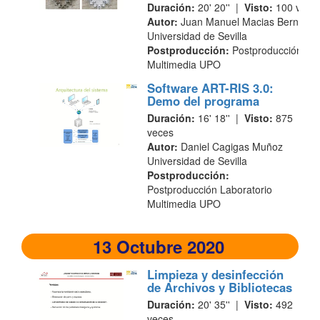
Duración:
20' 20'' |
Visto:
100 vece
Autor:
Juan Manuel Macias Bernal
Universidad de Sevilla
Postproducción:
Postproducción Lab
Multimedia UPO
Software ART-RIS 3.0:
Demo del programa
Duración:
16' 18'' |
Visto:
875
veces
Autor:
Daniel Cagigas Muñoz
Universidad de Sevilla
Postproducción:
Postproducción Laboratorio
Multimedia UPO
13 Octubre 2020
Limpieza y desinfección
de Archivos y Bibliotecas
Duración:
20' 35'' |
Visto:
492
veces