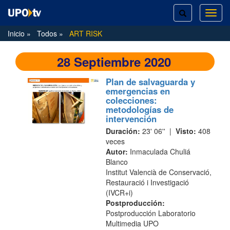
TOGGLE
TOG
SEARCH
NAVI
Inicio
Todos
ART RISK
28 Septiembre 2020
Plan de salvaguarda y
emergencias en
colecciones:
metodologías de
intervención
Duración:
23' 06'' |
Visto:
408
veces
Autor:
Inmaculada Chuliá
Blanco
Institut Valencià de Conservació,
Restauració i Investigació
(IVCR+i)
Postproducción:
Postproducción Laboratorio
Multimedia UPO