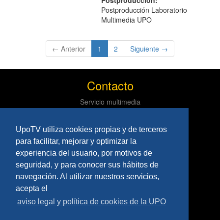
Postproducción:
Postproducción Laboratorio
Multimedia UPO
(current)
← Anterior
1
2
Siguiente →
Contacto
Servicio multimedia
Centro de informática y comunicaciones
Tlf: 954 97 79 03
UpoTV utiliza cookies propias y de terceros
Políticas
para facilitar, mejorar y optimizar la
experiencia del usuario, por motivos de
Aviso Legal
seguridad, y para conocer sus hábitos de
Privacidad
navegación. Al utilizar nuestros servicios,
Síguenos
acepta el
aviso legal y política de cookies de la UPO