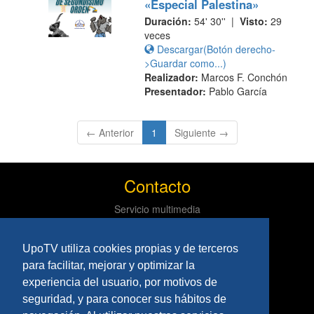
«Especial Palestina»
Duración:
54' 30'' |
Visto:
29
veces
Descargar(Botón derecho-
>Guardar como...)
Realizador:
Marcos F. Conchón
Presentador:
Pablo García
(current)
← Anterior
1
Siguiente →
Contacto
Servicio multimedia
Centro de informática y comunicaciones
Tlf: 954 97 79 03
UpoTV utiliza cookies propias y de terceros
Políticas
para facilitar, mejorar y optimizar la
experiencia del usuario, por motivos de
Aviso Legal
seguridad, y para conocer sus hábitos de
Privacidad