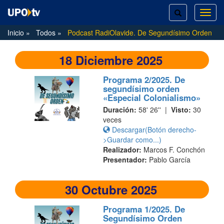
TOGGLE
TOG
SEARCH
NAVI
Inicio
Todos
Podcast RadiOlavide. De Segundísimo Orden
18 Diciembre 2025
Programa 2/2025. De
segundísimo orden
«Especial Colonialismo»
Duración:
58' 26'' |
Visto:
30
veces
Descargar(Botón derecho-
>Guardar como...)
Realizador:
Marcos F. Conchón
Presentador:
Pablo García
30 Octubre 2025
Programa 1/2025. De
Segundísimo Orden