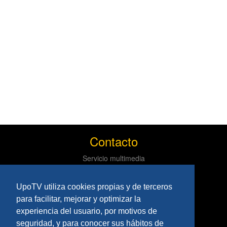
Contacto
Servicio multimedia
Centro de informática y comunicaciones
Tlf: 954 97 79 03
UpoTV utiliza cookies propias y de terceros
Políticas
para facilitar, mejorar y optimizar la
experiencia del usuario, por motivos de
Aviso Legal
seguridad, y para conocer sus hábitos de