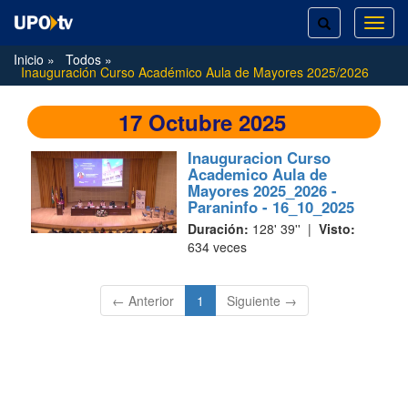
TOGGLE
TOG
SEARCH
NAVI
Inicio
Todos
Inauguración Curso Académico Aula de Mayores 2025/2026
17 Octubre 2025
Inauguracion Curso
Academico Aula de
Mayores 2025_2026 -
Paraninfo - 16_10_2025
Duración:
128' 39'' |
Visto:
634 veces
(current)
← Anterior
1
Siguiente →