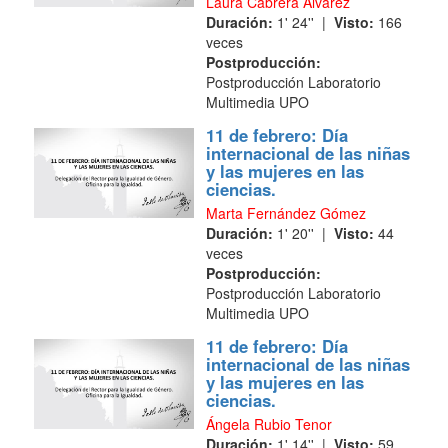
Laura Cabrera Álvarez
Duración:
1' 24'' |
Visto:
166
veces
Postproducción:
Postproducción Laboratorio
Multimedia UPO
11 de febrero: Día
internacional de las niñas
y las mujeres en las
ciencias.
Marta Fernández Gómez
Duración:
1' 20'' |
Visto:
44
veces
Postproducción:
Postproducción Laboratorio
Multimedia UPO
11 de febrero: Día
internacional de las niñas
y las mujeres en las
ciencias.
Ángela Rubio Tenor
Duración:
1' 14'' |
Visto:
59