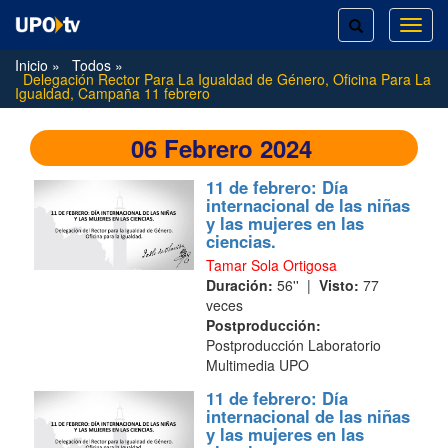
TOGGLE
TOG
SEARCH
NAVI
Inicio
Todos
Delegación Rector Para La Igualdad de Género, Oficina Para La
Igualdad, Campaña 11 febrero
06 Febrero 2024
11 de febrero: Día
internacional de las niñas
y las mujeres en las
ciencias.
Tamar Sola Ortigosa
Duración:
56'' |
Visto:
77
veces
Postproducción:
Postproducción Laboratorio
Multimedia UPO
11 de febrero: Día
internacional de las niñas
y las mujeres en las