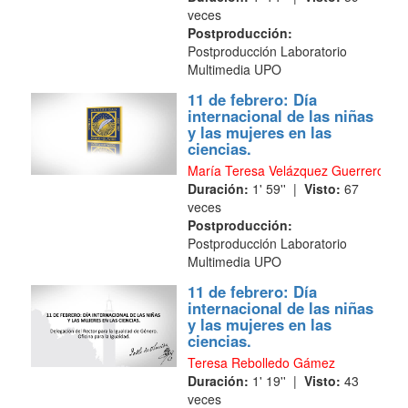
veces
Postproducción:
Postproducción Laboratorio
Multimedia UPO
11 de febrero: Día
internacional de las niñas
y las mujeres en las
ciencias.
María Teresa Velázquez Guerrero
Duración:
1' 59'' |
Visto:
67
veces
Postproducción:
Postproducción Laboratorio
Multimedia UPO
11 de febrero: Día
internacional de las niñas
y las mujeres en las
ciencias.
Teresa Rebolledo Gámez
Duración:
1' 19'' |
Visto:
43
veces