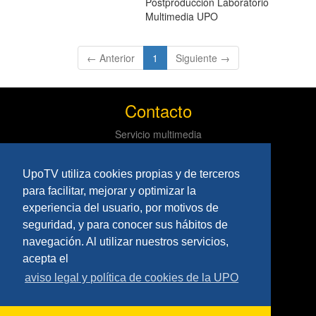
Postproducción Laboratorio
Multimedia UPO
(current)
← Anterior
1
Siguiente →
Contacto
Servicio multimedia
Centro de informática y comunicaciones
Tlf: 954 97 79 03
UpoTV utiliza cookies propias y de terceros
Políticas
para facilitar, mejorar y optimizar la
experiencia del usuario, por motivos de
Aviso Legal
seguridad, y para conocer sus hábitos de
Privacidad
navegación. Al utilizar nuestros servicios,
Síguenos
acepta el
aviso legal y política de cookies de la UPO