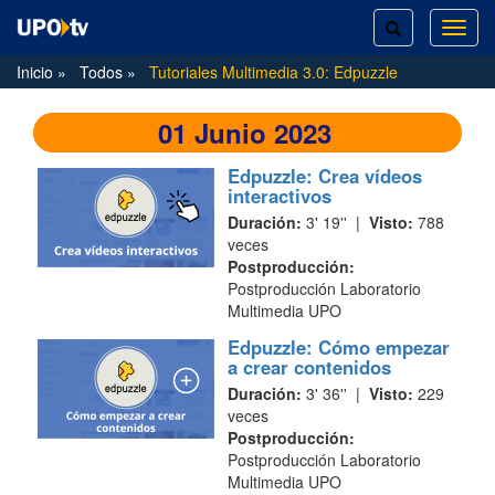
TOGGLE
TOG
SEARCH
NAVI
Inicio
Todos
Tutoriales Multimedia 3.0: Edpuzzle
01 Junio 2023
Edpuzzle: Crea vídeos
interactivos
Duración:
3' 19'' |
Visto:
788
veces
Postproducción:
Postproducción Laboratorio
Multimedia UPO
Edpuzzle: Cómo empezar
a crear contenidos
Duración:
3' 36'' |
Visto:
229
veces
Postproducción:
Postproducción Laboratorio
Multimedia UPO