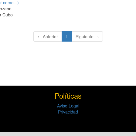
 como...)
lozano
a Cubo
(current)
← Anterior
1
Siguiente →
Políticas
Aviso Legal
Privacidad