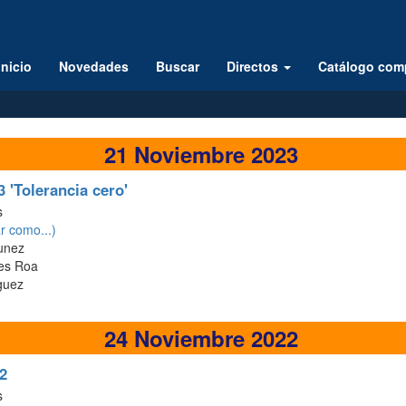
Inicio
Novedades
Buscar
Directos
Catálogo com
21 Noviembre 2023
 'Tolerancia cero'
s
 como...)
unez
res Roa
guez
24 Noviembre 2022
2
s