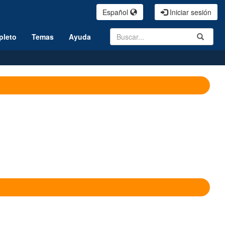
Español
Iniciar sesión
Search
Submit
pleto
Temas
Ayuda