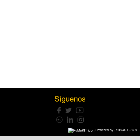
Síguenos
Powered by
PuMuKIT 2.3.3