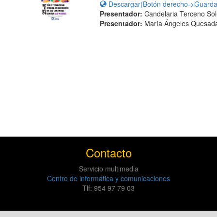
Descargar(Botón derecho->Guardar
Presentador:
Candelaria Terceno So
Presentador:
María Ángeles Quesad
Contacto
Servicio multimedia
Centro de informática y comunicaciones
Tlf: 954 97 79 03