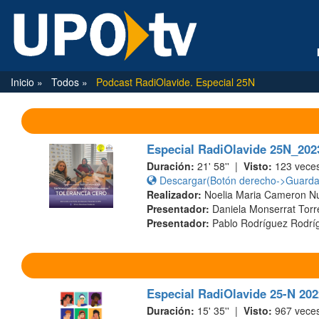
Inicio
Todos
Podcast RadiOlavide. Especial 25N
Especial RadiOlavide 25N_2023
Duración:
21' 58'' |
Visto:
123 vece
Descargar(Botón derecho->Guardar
Realizador:
Noelia Maria Cameron N
Presentador:
Daniela Monserrat Tor
Presentador:
Pablo Rodríguez Rodrí
Especial RadiOlavide 25-N 202
Duración:
15' 35'' |
Visto:
967 vece