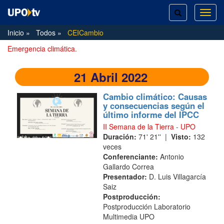
TOGGLE
TOG
SEARCH
NAVI
Inicio
Todos
CEICambio
Emergencia climática.
21 Abril 2022
Cambio climático: Causas
y consecuencias según el
último informe del IPCC
II Semana de la Tierra - UPO
Duración:
71' 21'' |
Visto:
132
veces
Conferenciante:
Antonio
Gallardo Correa
Presentador:
D. Luis Villagarcía
Saiz
Postproducción:
Postproducción Laboratorio
Multimedia UPO