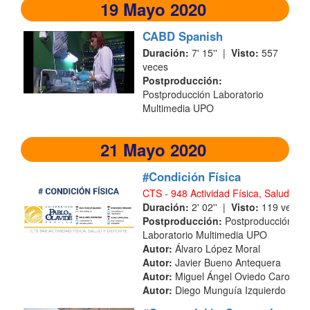
19 Mayo 2020
CABD Spanish
Duración:
7' 15'' |
Visto:
557
veces
Postproducción:
Postproducción Laboratorio
Multimedia UPO
21 Mayo 2020
#Condición Física
CTS - 948 Actividad Física, Salud y D
Duración:
2' 02'' |
Visto:
119 veces
Postproducción:
Postproducción
Laboratorio Multimedia UPO
Autor:
Álvaro López Moral
Autor:
Javier Bueno Antequera
Autor:
Miguel Ángel Oviedo Caro
Autor:
Diego Munguía Izquierdo