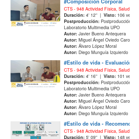
#Composición Corporal
CTS - 948 Actividad Física, Salud y D
Duración:
4' 12'' |
Visto:
106 veces
Postproducción:
Postproducción
Laboratorio Multimedia UPO
Autor:
Javier Bueno Antequera
Autor:
Miguel Ángel Oviedo Caro
Autor:
Álvaro López Moral
Autor:
Diego Munguía Izquierdo
#Estilo de vida - Evaluación
CTS - 948 Actividad Física, Salud y D
Duración:
4' 16'' |
Visto:
101 veces
Postproducción:
Postproducción
Laboratorio Multimedia UPO
Autor:
Javier Bueno Antequera
Autor:
Miguel Ángel Oviedo Caro
Autor:
Álvaro López Moral
Autor:
Diego Munguía Izquierdo
#Estilo de vida - Recomendac
CTS - 948 Actividad Física, Salud y D
Duración:
5' 09'' |
Visto:
148 veces