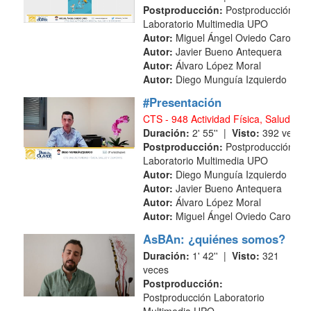
Postproducción:
Postproducción
Laboratorio Multimedia UPO
Autor:
Miguel Ángel Oviedo Caro
Autor:
Javier Bueno Antequera
Autor:
Álvaro López Moral
Autor:
Diego Munguía Izquierdo
#Presentación
CTS - 948 Actividad Física, Salud y D
Duración:
2' 55'' |
Visto:
392 veces
Postproducción:
Postproducción
Laboratorio Multimedia UPO
Autor:
Diego Munguía Izquierdo
Autor:
Javier Bueno Antequera
Autor:
Álvaro López Moral
Autor:
Miguel Ángel Oviedo Caro
AsBAn: ¿quiénes somos?
Duración:
1' 42'' |
Visto:
321
veces
Postproducción:
Postproducción Laboratorio