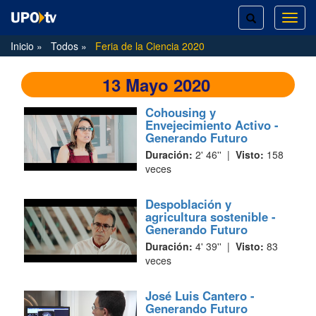
TOGGLE
TOG
SEARCH
NAVI
Inicio
Todos
Feria de la Ciencia 2020
13 Mayo 2020
Cohousing y
Envejecimiento Activo -
Generando Futuro
Duración:
2' 46'' |
Visto:
158
veces
Despoblación y
agricultura sostenible -
Generando Futuro
Duración:
4' 39'' |
Visto:
83
veces
José Luis Cantero -
Generando Futuro