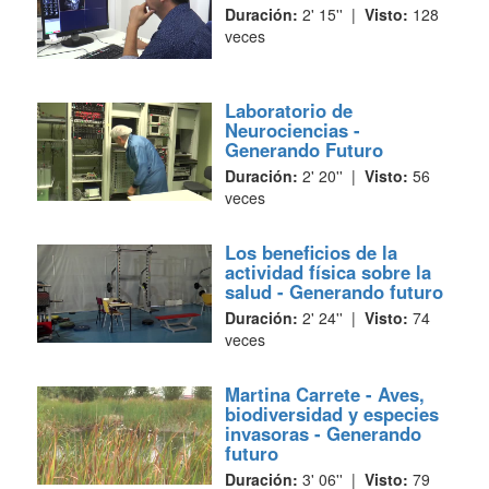
Duración:
2' 15'' |
Visto:
128
veces
Laboratorio de
Neurociencias -
Generando Futuro
Duración:
2' 20'' |
Visto:
56
veces
Los beneficios de la
actividad física sobre la
salud - Generando futuro
Duración:
2' 24'' |
Visto:
74
veces
Martina Carrete - Aves,
biodiversidad y especies
invasoras - Generando
futuro
Duración:
3' 06'' |
Visto:
79