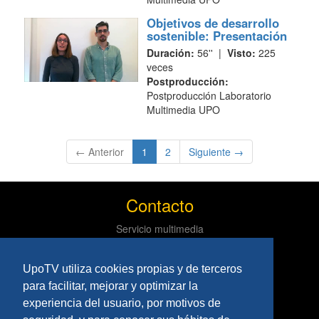
Objetivos de desarrollo
sostenible: Presentación
Duración:
56'' |
Visto:
225
veces
Postproducción:
Postproducción Laboratorio
Multimedia UPO
(current)
← Anterior
1
2
Siguiente →
Contacto
Servicio multimedia
Centro de informática y comunicaciones
Tlf: 954 97 79 03
UpoTV utiliza cookies propias y de terceros
Políticas
para facilitar, mejorar y optimizar la
experiencia del usuario, por motivos de
Aviso Legal