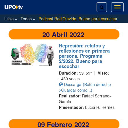
TOGGLE
TOG
SEARCH
NAVI
Inicio
Todos
Podcast RadiOlavide. Bueno para escuchar
20 Abril 2022
Represión: relatos y
reflexiones en primera
persona. Programa
2/2022. Bueno para
escuchar
Duración:
59' 59'' |
Visto:
1460 veces
Descargar(Botón derecho-
>Guardar como...)
Realizador:
Rafael Serrano-
García
Presentador:
Lucía R. Hernes
09 Febrero 2022