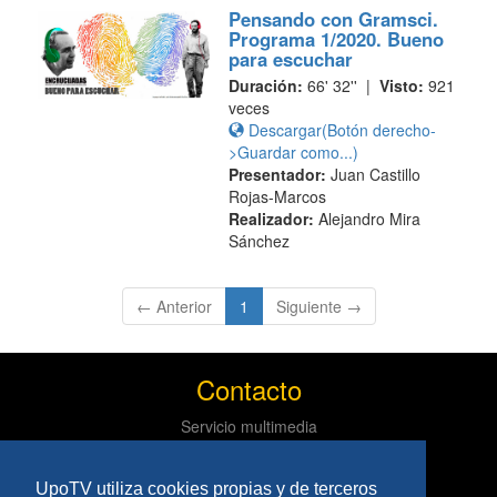
Pensando con Gramsci.
Programa 1/2020. Bueno
para escuchar
Duración:
66' 32'' |
Visto:
921
veces
Descargar(Botón derecho-
>Guardar como...)
Presentador:
Juan Castillo
Rojas-Marcos
Realizador:
Alejandro Mira
Sánchez
(current)
← Anterior
1
Siguiente →
Contacto
Servicio multimedia
Centro de informática y comunicaciones
Tlf: 954 97 79 03
UpoTV utiliza cookies propias y de terceros