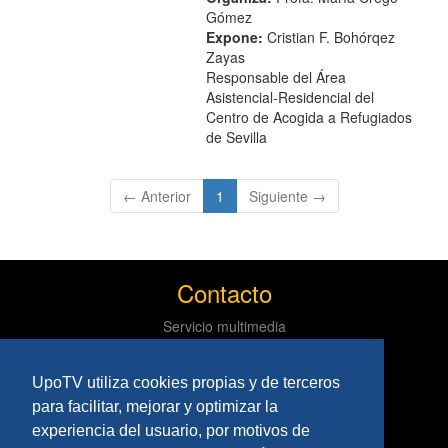
Gómez
Expone:
Cristian F. Bohórqez
Zayas
Responsable del Área
Asistencial-Residencial del
Centro de Acogida a Refugiados
de Sevilla
(current)
← Anterior
1
Siguiente →
Contacto
Servicio multimedia
Centro de informática y comunicaciones
Tlf: 954 97 79 03
UpoTV utiliza cookies propias y de terceros
Políticas
para facilitar, mejorar y optimizar la
experiencia del usuario, por motivos de
Aviso Legal