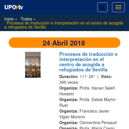
TOGGLE
TOG
SEARCH
NAVI
Inicio
Todos
Procesos de traducción e interpretación en el centro de acogida
a refugiados de Sevilla
24 Abril 2018
Procesos de traducción e
interpretación en el
centro de acogida a
refugiados de Sevilla
Duración:
111' 26'' |
Visto:
395 veces
Organiza:
Profa. Hanan Saleh
Hussein
Organiza:
Profa. Estela Martín
Ruel
Organiza:
Francisco Javier
Vigier Moreno
Organiza:
Clementina Persaud
Organiza:
Profa. María Crego