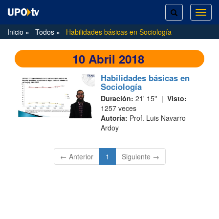
TOGGLE
TOG
SEARCH
NAVI
Inicio
Todos
Habilidades básicas en Sociología
10 Abril 2018
Habilidades básicas en
Sociología
Duración:
21' 15'' |
Visto:
1257 veces
Autoría:
Prof. Luis Navarro
Ardoy
(current)
← Anterior
1
Siguiente →