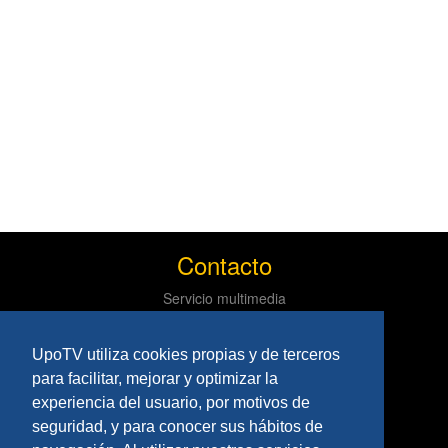
Contacto
Servicio multimedia
Centro de informática y comunicaciones
Tlf: 954 97 79 03
UpoTV utiliza cookies propias y de terceros
Políticas
para facilitar, mejorar y optimizar la
experiencia del usuario, por motivos de
Aviso Legal
seguridad, y para conocer sus hábitos de
Privacidad