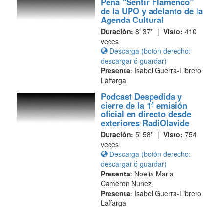
Peña “Sentir Flamenco”
de la UPO y adelanto de la
Agenda Cultural
Duración:
8' 37'' |
Visto:
410
veces
Descarga (botón derecho:
descargar ó guardar)
Presenta:
Isabel Guerra-Librero
Laffarga
Podcast Despedida y
cierre de la 1ª emisión
oficial en directo desde
exteriores RadiOlavide
Duración:
5' 58'' |
Visto:
754
veces
Descarga (botón derecho:
descargar ó guardar)
Presenta:
Noelia Maria
Cameron Nunez
Presenta:
Isabel Guerra-Librero
Laffarga