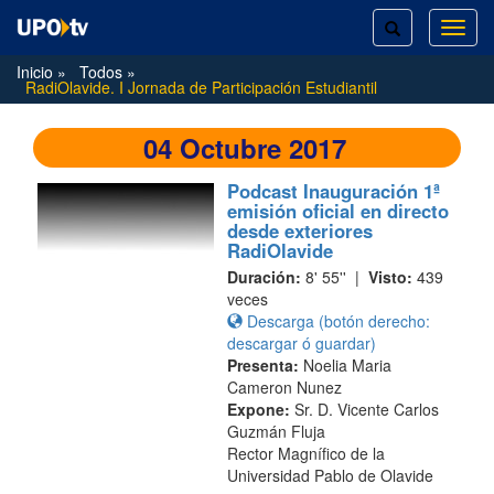
TOGGLE
TOG
SEARCH
NAVI
Inicio
Todos
RadiOlavide. I Jornada de Participación Estudiantil
04 Octubre 2017
Podcast Inauguración 1ª
emisión oficial en directo
desde exteriores
RadiOlavide
Duración:
8' 55'' |
Visto:
439
veces
Descarga (botón derecho:
descargar ó guardar)
Presenta:
Noelia Maria
Cameron Nunez
Expone:
Sr. D. Vicente Carlos
Guzmán Fluja
Rector Magnífico de la
Universidad Pablo de Olavide