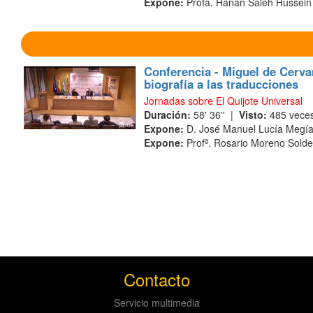
Expone:
Profa. Hanan Saleh Hussein
Conferencia - Miguel de Cervan
biografía a las traducciones
Jornadas sobre El Quijote Universal
Duración:
58' 36'' |
Visto:
485 vece
Expone:
D. José Manuel Lucía Megí
Expone:
Profª. Rosario Moreno Solde
Contacto
Servicio multimedia