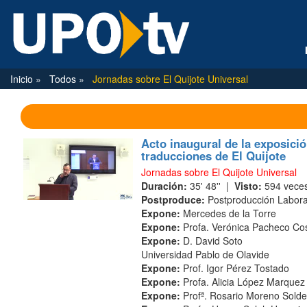
Inicio
Todos
Jornadas sobre El Quijote Universal
Acto inaugural de la exposició
traducciones de El Quijote
Jornadas sobre El Quijote Universal
Duración:
35' 48'' |
Visto:
594 vece
Postproduce:
Postproducción Labora
Expone:
Mercedes de la Torre
Expone:
Profa. Verónica Pacheco Co
Expone:
D. David Soto
Universidad Pablo de Olavide
Expone:
Prof. Igor Pérez Tostado
Expone:
Profa. Alicia López Marquez
Expone:
Profª. Rosario Moreno Solde