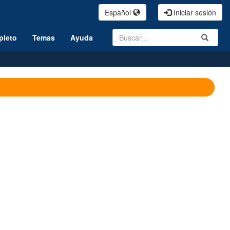
Español
Iniciar sesión
Search
Submit
pleto
Temas
Ayuda