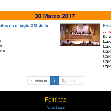
30 Marzo 2017
tes en el siglo XXI de la
Pres
Jorna
Dura
s
Exp
as
Exp
vila
Exp
Exp
Exp
Exp
(current)
← Anterior
1
Siguiente →
Políticas
Aviso Legal