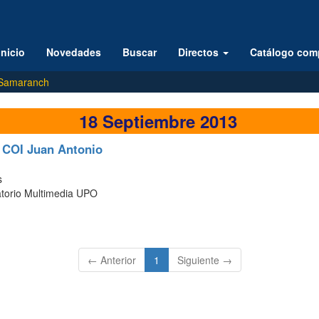
Inicio
Novedades
Buscar
Directos
Catálogo com
o Samaranch
18 Septiembre 2013
l COI Juan Antonio
s
torio Multimedia UPO
(current)
← Anterior
1
Siguiente →