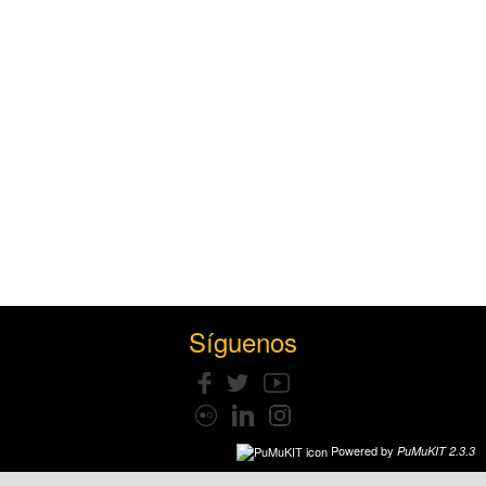
Síguenos
Powered by
PuMuKIT 2.3.3