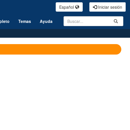
Español
Iniciar sesión
Search
Submit
pleto
Temas
Ayuda