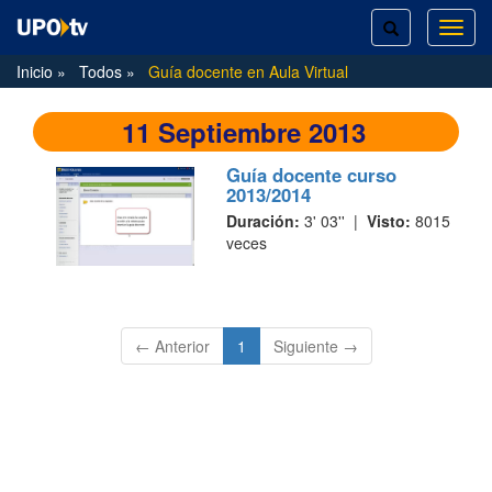
TOGGLE
TOG
SEARCH
NAVI
Inicio
Todos
Guía docente en Aula Virtual
11 Septiembre 2013
Guía docente curso
2013/2014
Duración:
3' 03'' |
Visto:
8015
veces
(current)
← Anterior
1
Siguiente →