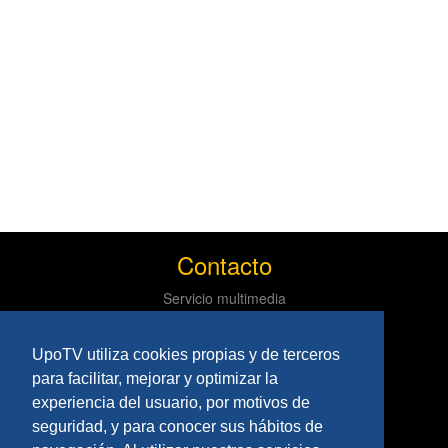
Contacto
Servicio multimedia
Centro de informática y comunicaciones
Tlf: 954 97 79 03
UpoTV utiliza cookies propias y de terceros
Políticas
para facilitar, mejorar y optimizar la
experiencia del usuario, por motivos de
Aviso Legal
seguridad, y para conocer sus hábitos de
Privacidad