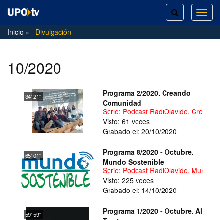
TOGGLE
TOG
SEARCH
NAVI
Inicio
Divulgación
10/2020
Programa 2/2020. Creando
34' 21''
Comunidad
Serie: Podcast RadiOlavide. Creand
Visto: 61 veces
Grabado el: 20/10/2020
Programa 8/2020 - Octubre.
65' 01''
Mundo Sostenible
Serie: Podcast RadiOlavide. Mundo S
Visto: 225 veces
Grabado el: 14/10/2020
Programa 1/2020 - Octubre. Al
59' 59''