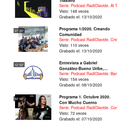
Trastero
Serie: Podcast RadiOlavide. Al Traste
Visto: 148 veces
Grabado el: 13/10/2020
Programa 1/2020. Creando
37' 25''
Comunidad
Serie: Podcast RadiOlavide. Creand
Visto: 110 veces
Grabado el: 13/10/2020
Entrevista a Gabriel
12' 52''
González-Bueno Uribe,
Serie: Podcast RadiOlavide. Banco de
Director General de Infancia y
Visto: 154 veces
Adolescencia de la Secretaría
Grabado el: 08/10/2020
de Estado de Derechos
Sociales (España)
Programa 1. Octubre 2020.
30' 58''
Con Mucho Cuento
Serie: Podcast RadiOlavide. Con Mu
Visto: 72 veces
Grabado el: 07/10/2020