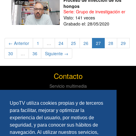
Proceso de infección de los
4' 53''
hongos
Serie: Grupo de investigación en Bio
Visto: 141 veces
Grabado el: 28/05/2020
(current)
← Anterior
1
…
24
25
26
27
28
29
30
…
36
Siguiente →
Contacto
Servicio multimedia
Centro de informática y comunicaciones
Tlf: 954 97 79 03
UpoTV utiliza cookies propias y de terceros
Políticas
para facilitar, mejorar y optimizar la
experiencia del usuario, por motivos de
Aviso Legal
seguridad, y para conocer sus hábitos de
Privacidad
navegación. Al utilizar nuestros servicios,