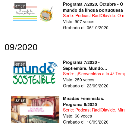
Programa 7/2020. Octubre - O
47' 51''
mundo da língua portuguesa
Serie: Podcast RadiOlavide. O mundo
Visto: 907 veces
Grabado el: 06/10/2020
09/2020
Programa 7/2020 -
65' 24''
Septiembre. Mundo
Serie: ¡¡Bienvenidos a la 4ª Tempora
Sostenible
Visto: 250 veces
Grabado el: 23/09/2020
Miradas Feministas.
32' 18''
Programa 6/2020
Serie: Podcast RadiOlavide. Miradas 
Visto: 66 veces
Grabado el: 16/09/2020