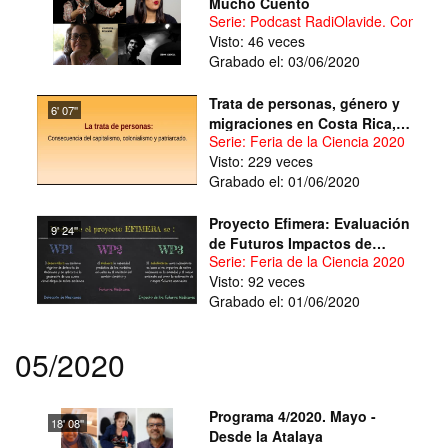
Mucho Cuento
Serie: Podcast RadiOlavide. Con Mu
Visto: 46 veces
Grabado el: 03/06/2020
Trata de personas, género y
6' 07''
migraciones en Costa Rica,
Serie: Feria de la Ciencia 2020
Marruecos y Andalucía: por
Visto: 229 veces
una defensa multi-garantista
Grabado el: 01/06/2020
y multi-espacial de derechos
humanos
Proyecto Efimera: Evaluación
9' 24''
de Futuros Impactos de
Serie: Feria de la Ciencia 2020
Medicanes, Riesgos
Visto: 92 veces
Asociados
Grabado el: 01/06/2020
05/2020
Programa 4/2020. Mayo -
18' 08''
Desde la Atalaya