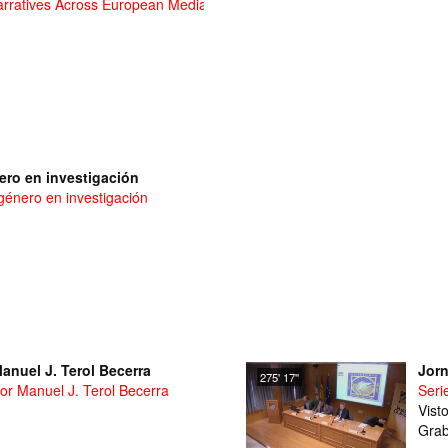
e Narratives Across European Media Systems
ero en investigación
 género en investigación
anuel J. Terol Becerra
Jorn
275' 17''
or Manuel J. Terol Becerra
Seri
Vist
Grab