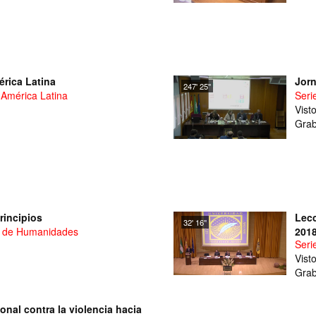
rica Latina
Jorn
247' 25''
 América Latina
Seri
Vist
Grab
rincipios
Lecc
32' 16''
ad de Humanidades
2018
Seri
cont
Vist
Grab
onal contra la violencia hacia