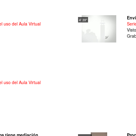
Enví
4' 39''
 uso del Aula Virtual
Seri
Vist
Grab
 uso del Aula Virtual
ma tiene mediación
Proc