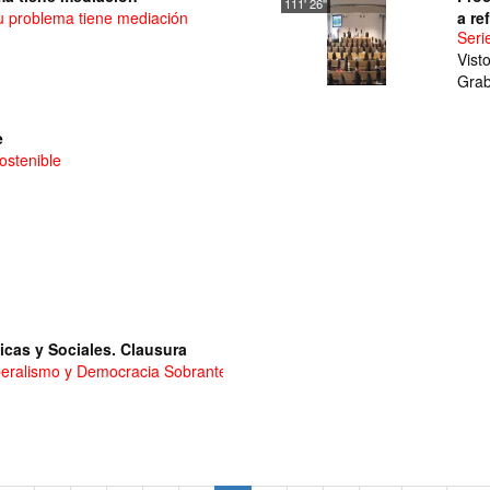
111' 26''
u problema tiene mediación
a re
Seri
Vist
Grab
e
ostenible
icas y Sociales. Clausura
iberalismo y Democracia Sobrante: Nuevas formas de organización polít