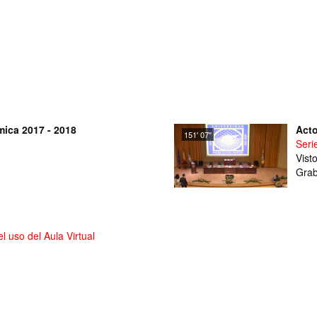
ica 2017 - 2018
Acto
151' 07''
Seri
Vist
Grab
 uso del Aula Virtual