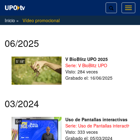
TOGGLE
TOG
SEARCH
NAVI
Inicio
Vídeo promocional
06/2025
V BioBlitz UPO 2025
5' 18''
Serie: V BioBlitz UPO
Visto: 284 veces
Grabado el: 16/06/2025
03/2024
Uso de Pantallas interactivas
51''
Serie: Uso de Pantallas interactivas
Visto: 333 veces
Grabado el: 05/03/2024