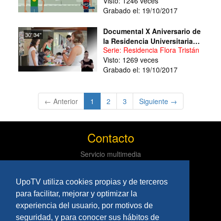
Visto: 1246 veces
Grabado el: 19/10/2017
Documental X Aniversario de
30' 34''
la Residencia Universitaria
Serie: Residencia Flora Tristán
Flora Tristán
Visto: 1269 veces
Grabado el: 19/10/2017
(current)
← Anterior
1
2
3
Siguiente →
Contacto
Servicio multimedia
Centro de informática y comunicaciones
Tlf: 954 97 79 03
UpoTV utiliza cookies propias y de terceros
Políticas
para facilitar, mejorar y optimizar la
experiencia del usuario, por motivos de
Aviso Legal
seguridad, y para conocer sus hábitos de