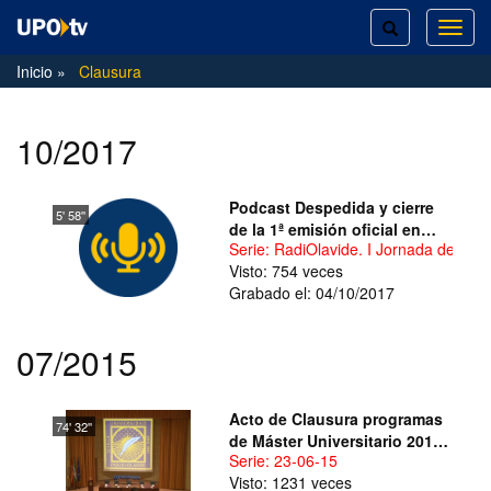
TOGGLE
TOG
SEARCH
NAVI
Inicio
Clausura
10/2017
Podcast Despedida y cierre
5' 58''
de la 1ª emisión oficial en
Serie: RadiOlavide. I Jornada de Parti
directo desde exteriores
Visto: 754 veces
RadiOlavide
Grabado el: 04/10/2017
07/2015
Acto de Clausura programas
74' 32''
de Máster Universitario 2014-
Serie: 23-06-15
2015
Visto: 1231 veces