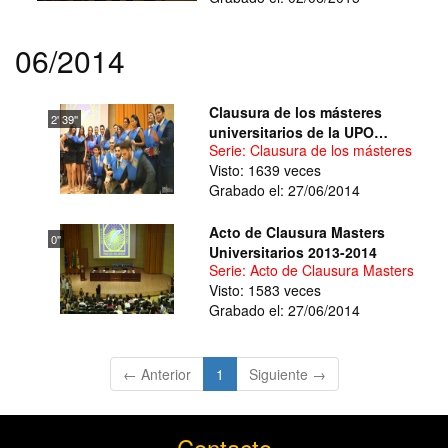
06/2014
Clausura de los másteres
2' 39''
universitarios de la UPO
Serie: Clausura de los másteres univ
2013/2014
Visto: 1639 veces
Grabado el: 27/06/2014
Acto de Clausura Masters
0''
Universitarios 2013-2014
Serie: Acto de Clausura Masters Univ
Visto: 1583 veces
Grabado el: 27/06/2014
(current)
← Anterior
1
Siguiente →
Contacto