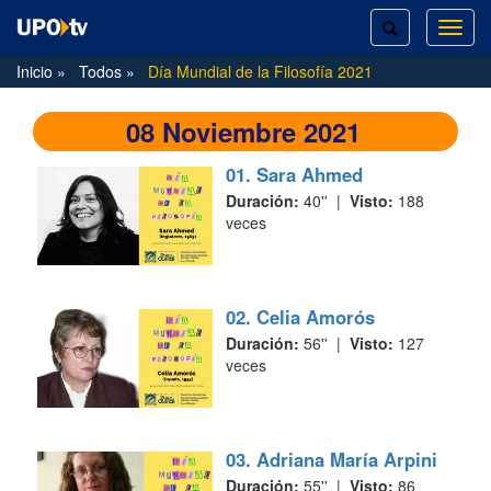
TOGGLE
TOG
SEARCH
NAVI
Inicio
Todos
Día Mundial de la Filosofía 2021
08 Noviembre 2021
01. Sara Ahmed
Duración:
40'' |
Visto:
188
veces
02. Celia Amorós
Duración:
56'' |
Visto:
127
veces
03. Adriana María Arpini
Duración:
55'' |
Visto:
86