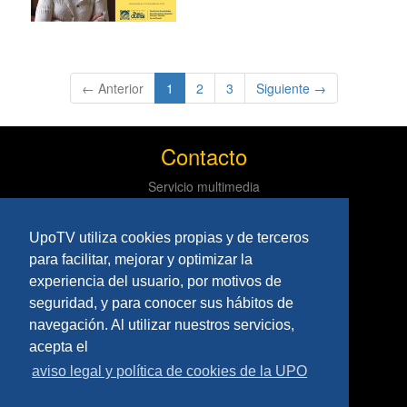
(current)
← Anterior
1
2
3
Siguiente →
Contacto
Servicio multimedia
Centro de informática y comunicaciones
Tlf: 954 97 79 03
UpoTV utiliza cookies propias y de terceros
Políticas
para facilitar, mejorar y optimizar la
experiencia del usuario, por motivos de
Aviso Legal
seguridad, y para conocer sus hábitos de
Privacidad
navegación. Al utilizar nuestros servicios,
Síguenos
acepta el
aviso legal y política de cookies de la UPO