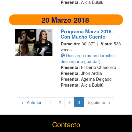
Presenta:
Alicia Bululú
20 Marzo 2018
Programa Marzo 2018.
Con Mucho Cuento
Duración:
30' 37'' |
Visto:
538
veces
Descarga (botón derecho:
descargar ó guardar)
Presenta:
Filiberto Chamorro
Presenta:
Jhon Ardila
Presenta:
Agelina Delgado
Presenta:
Alicia Bululú
(current)
← Anterior
1
2
3
4
Siguiente →
Contacto