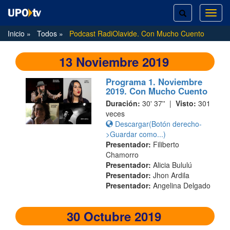
TOGGLE
TOG
SEARCH
NAVI
Inicio
Todos
Podcast RadiOlavide. Con Mucho Cuento
13 Noviembre 2019
Programa 1. Noviembre
2019. Con Mucho Cuento
Duración:
30' 37'' |
Visto:
301
veces
Descargar(Botón derecho-
>Guardar como...)
Presentador:
Filiberto
Chamorro
Presentador:
Alicia Bululú
Presentador:
Jhon Ardila
Presentador:
Angelina Delgado
30 Octubre 2019