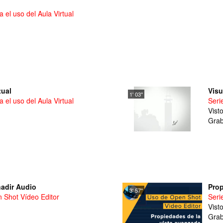
 el uso del Aula Virtual
tual
Visu
1' 03''
 el uso del Aula Virtual
Seri
Vist
Grab
ñadir Audio
Prop
3' 57''
n Shot Vídeo Editor
Seri
Vist
Grab