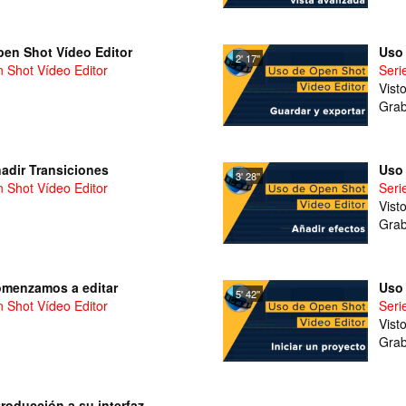
pen Shot Vídeo Editor
Uso 
2' 17''
n Shot Vídeo Editor
Seri
Vist
Grab
adir Transiciones
Uso 
3' 28''
n Shot Vídeo Editor
Seri
Vist
Grab
omenzamos a editar
Uso 
5' 42''
n Shot Vídeo Editor
Seri
Vist
Grab
roducción a su interfaz