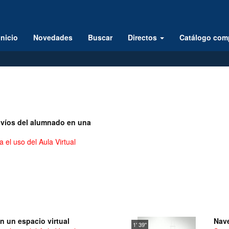
Inicio
Novedades
Buscar
Directos
Catálogo com
nvíos del alumnado en una
 el uso del Aula Virtual
n un espacio virtual
Nave
1' 39''