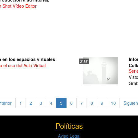
n Shot Vídeo Editor
 en los espacios virtuales
Info
2' 38''
 el uso del Aula Virtual
Coll
Seri
Vist
Grab
(current)
terior
1
2
3
4
5
6
7
8
9
10
Siguie
Políticas
Aviso Legal