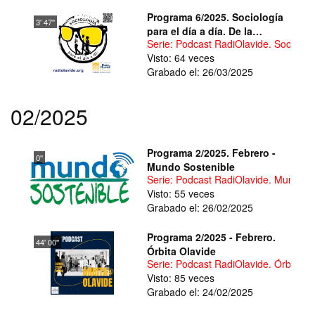
Programa 6/2025. Sociología
3' 47''
para el día a día. De la
Serie: Podcast RadiOlavide. Sociologí
academia a la práctica
Visto: 64 veces
cotidiana "Only Fans.
Grabado el: 26/03/2025
¿Pornografía digital como
mecanismo de movilidad
social?"
02/2025
Programa 2/2025. Febrero -
0''
Mundo Sostenible
Serie: Podcast RadiOlavide. Mundo S
Visto: 55 veces
Grabado el: 26/02/2025
Programa 2/2025 - Febrero.
44' 00''
Órbita Olavide
Serie: Podcast RadiOlavide. Órbita O
Visto: 85 veces
Grabado el: 24/02/2025