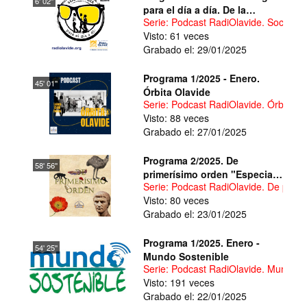
6' 02''
para el día a día. De la
Serie: Podcast RadiOlavide. Sociologí
academia a la práctica
Visto: 61 veces
cotidiana "Movilidad Social:
Grabado el: 29/01/2025
¿Estamos subiendo o
bajando?"
Programa 1/2025 - Enero.
45' 01''
Órbita Olavide
Serie: Podcast RadiOlavide. Órbita O
Visto: 88 veces
Grabado el: 27/01/2025
Programa 2/2025. De
58' 56''
primerísimo orden "Especial
Serie: Podcast RadiOlavide. De prim
India con el Prof. Rafael Á.
Visto: 80 veces
García"
Grabado el: 23/01/2025
Programa 1/2025. Enero -
54' 25''
Mundo Sostenible
Serie: Podcast RadiOlavide. Mundo S
Visto: 191 veces
Grabado el: 22/01/2025