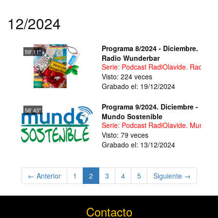
12/2024
Programa 8/2024 - Diciembre.
59' 11''
Radio Wunderbar
Serie: Podcast RadiOlavide. Radio W
Visto: 224 veces
Grabado el: 19/12/2024
Programa 9/2024. Diciembre -
58' 43''
Mundo Sostenible
Serie: Podcast RadiOlavide. Mundo S
Visto: 79 veces
Grabado el: 13/12/2024
(current)
← Anterior
1
2
3
4
5
Siguiente →
Contacto