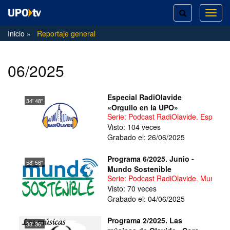
TOGGLE
TOG
SEARCH
NAVI
Inicio
Reportaje general
06/2025
Especial RadiOlavide
34' 48''
«Orgullo en la UPO»
Serie: Podcast RadiOlavide. Especial 
Visto: 104 veces
Grabado el: 26/06/2025
Programa 6/2025. Junio -
58' 56''
Mundo Sostenible
Serie: Podcast RadiOlavide. Mundo S
Visto: 70 veces
Grabado el: 04/06/2025
Programa 2/2025. Las
38' 36''