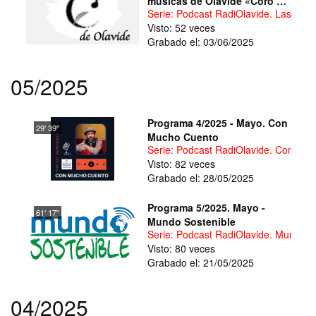
músicas de Olavide «Coro de
Serie: Podcast RadiOlavide. Las mús
la Universidad Pablo de
Visto: 52 veces
Olavide en el Festikids»
Grabado el: 03/06/2025
05/2025
Programa 4/2025 - Mayo. Con
29' 39''
Mucho Cuento
Serie: Podcast RadiOlavide. Con Mu
Visto: 82 veces
Grabado el: 28/05/2025
Programa 5/2025. Mayo -
61' 17''
Mundo Sostenible
Serie: Podcast RadiOlavide. Mundo S
Visto: 80 veces
Grabado el: 21/05/2025
04/2025