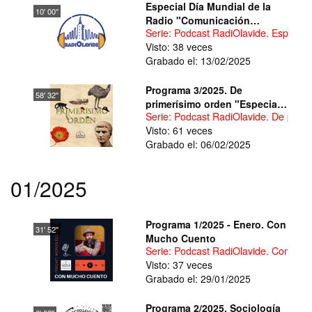
Especial Día Mundial de la
10' 00''
Radio "Comunicación
Serie: Podcast RadiOlavide. Especial
Abierta: creatividad y
Visto: 38 veces
colaboración en la Radio
Grabado el: 13/02/2025
Universitaria"
Programa 3/2025. De
58' 32''
primerísimo orden "Especial
Serie: Podcast RadiOlavide. De prim
fútbol"
Visto: 61 veces
Grabado el: 06/02/2025
01/2025
Programa 1/2025 - Enero. Con
31' 52''
Mucho Cuento
Serie: Podcast RadiOlavide. Con Mu
Visto: 37 veces
Grabado el: 29/01/2025
Programa 2/2025. Sociología