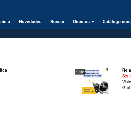
Inicio
Novedades
Buscar
Directos
Catálogo com
fica
Rela
1' 18''
Ser
Vist
Grab