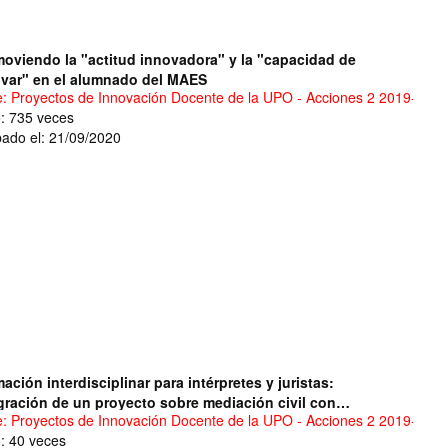
oviendo la "actitud innovadora" y la "capacidad de
var" en el alumnado del MAES
e: Proyectos de Innovación Docente de la UPO - Acciones 2 2019-2020
o: 735 veces
ado el: 21/09/2020
ación interdisciplinar para intérpretes y juristas:
gración de un proyecto sobre mediación civil con
e: Proyectos de Innovación Docente de la UPO - Acciones 2 2019-2020
rvenciónde intéprete en los Grados de Derecho y de
o: 40 veces
ucción e Interpretación