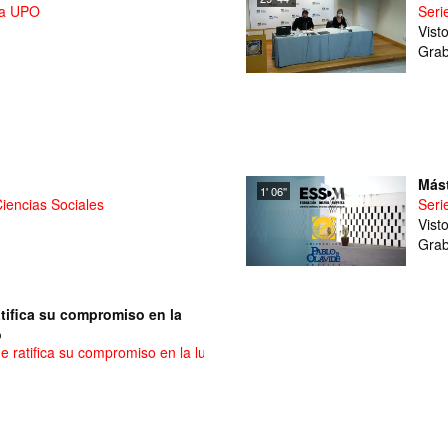
 la UPO
Seri
Vist
Grab
Mást
1' 06''
Ciencias Sociales
Seri
Vist
Grab
tifica su compromiso en la
o
e ratifica su compromiso en la lucha contra la violencia de género