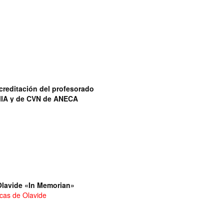
reditación del profesorado
MIA y de CVN de ANECA
Olavide «In Memorian»
icas de Olavide