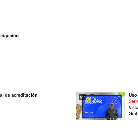
stigación
l de acreditación
Uso 
51''
Seri
Vist
Grab