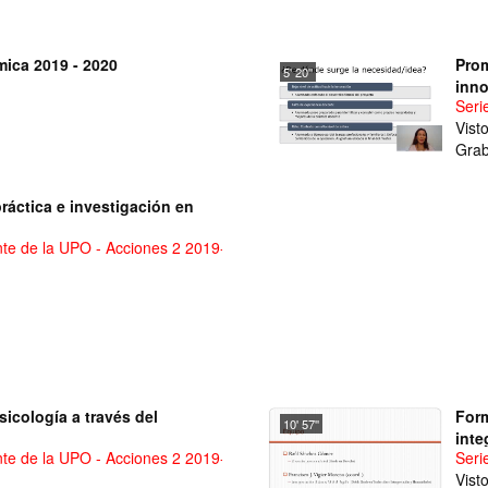
ica 2019 - 2020
Prom
5' 20''
inno
Seri
Vist
Grab
práctica e investigación en
nte de la UPO - Acciones 2 2019-2020
icología a través del
Form
10' 57''
inte
nte de la UPO - Acciones 2 2019-2020
Seri
inte
Vist
Trad