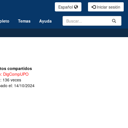
Español
Iniciar sesión
Search
Submit
pleto
Temas
Ayuda
tos compartidos
ie: DigCompUPO
o: 136 veces
ado el: 14/10/2024