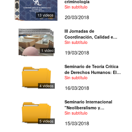
criminología
Sin subtítulo
13 videos
20/03/2018
III Jornadas de
Coordinación, Calidad e
Sin subtítulo
Innovación de la Facultad
de Humanidades
1 video
19/03/2018
Seminario de Teoría Crítica
de Derechos Humanos: El
Sin subtítulo
Mundo del Trabajo, la
Deconstrucción de los
4 videos
16/03/2018
Derechos Sociales y
Alternativas para su
enfrentamiento
Seminario Internacional
"Neoliberalismo y
Sin subtítulo
Democracia Sobrante:
Nuevas formas de
5 videos
15/03/2018
organización política"