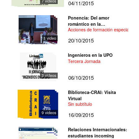
7 videos
04/11/2015
Ponencia: Del amor
romántico en la
Acciones de formación especializada 
adolescencia a la violencia
de género
1 video
20/10/2015
Ingenieros en la UPO
Tercera Jornada
3 videos
06/10/2015
Biblioteca-CRAI: Visita
Virtual
Sin subtítulo
9 videos
16/09/2015
Relaciones Internacionales:
estudiantes incoming