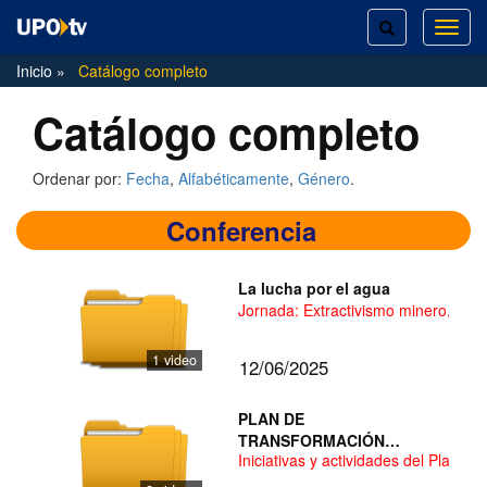
TOGGLE
TOG
SEARCH
NAVI
Inicio
Catálogo completo
Catálogo completo
Ordenar por:
Fecha
,
Alfabéticamente
,
Género
.
Conferencia
La lucha por el agua
Jornada: Extractivismo minero, biod
1 video
12/06/2025
PLAN DE
TRANSFORMACIÓN
Iniciativas y actividades del Plan 
DIGITAL