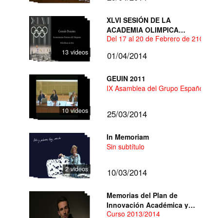
XLVI SESIÓN DE LA
ACADEMIA OLIMPICA
Del 17 al 20 de Febrero de 2104 en 
ESPAÑOLA
13 videos
01/04/2014
GEUIN 2011
IX Asamblea del Grupo Español de 
10 videos
25/03/2014
In Memoriam
Sin subtítulo
2 videos
10/03/2014
Memorias del Plan de
Innovación Académica y
Curso 2013/2014
Desarrollo Docente