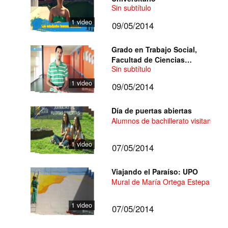
Sin subtítulo
1 video
09/05/2014
Grado en Trabajo Social,
Facultad de Ciencias
Sin subtítulo
Sociales - UPO
1 video
09/05/2014
Día de puertas abiertas
Alumnos de bachillerato visitan la 
1 video
07/05/2014
Viajando el Paraíso: UPO
Mural de María Ortega Estepa, reali
1 video
07/05/2014