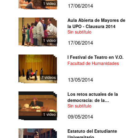
1 video
17/06/2014
Aula Abierta de Mayores de
la UPO - Clausura 2014
Sin subtítulo
1 video
17/06/2014
I Festival de Teatro en V.O.
Facultad de Humanidades
7 videos
13/05/2014
Los retos actuales de la
democracia: de la
Sin subtítulo
democracia burguesa a la
democracia radical
1 video
09/05/2014
Estatuto del Estudiante
Universitario