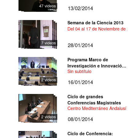
2013/2014
47 videos
13/02/2014
Semana de la Ciencia 2013
Del 04 al 17 de Noviembre de 2013
7 videos
28/01/2014
Programa Marco de
Investigación e Innovación
Sin subtítulo
2014-2020
2 videos
16/01/2014
Ciclo de grandes
Conferencias Magistrales
Centro Mediterráneo Andalusí (CMA)
2 videos
08/01/2014
Ciclo de Conferencia: