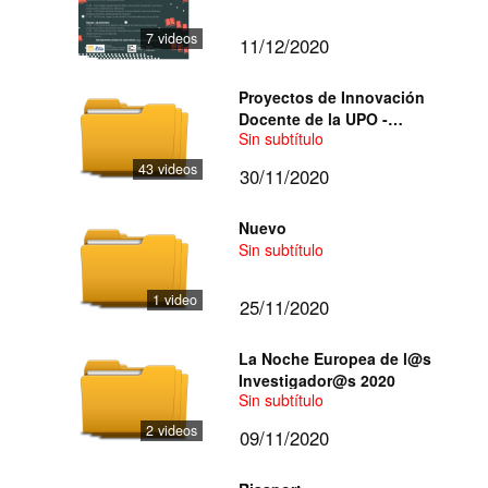
7 videos
11/12/2020
Proyectos de Innovación
Docente de la UPO -
Sin subtítulo
Acciones 2 2020-2021
43 videos
30/11/2020
Nuevo
Sin subtítulo
1 video
25/11/2020
La Noche Europea de l@s
Investigador@s 2020
Sin subtítulo
2 videos
09/11/2020