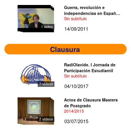
Guerra, revolución e
independencias en España
Sin subtítulo
y América (1808-1824)
1 video
14/09/2011
Clausura
RadiOlavide. I Jornada de
Participación Estudiantil
Sin subtítulo
7 videos
04/10/2017
Actos de Clausura Masters
de Postgrado
2014/2015
2 videos
03/07/2015