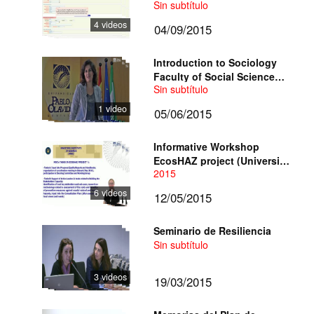
Sin subtítulo
4 videos
04/09/2015
Introduction to Sociology
Faculty of Social Sciences
Sin subtítulo
FCS
1 video
05/06/2015
Informative Workshop
EcosHAZ project (University
2015
Pablo de Olavide, Seville)
6 videos
12/05/2015
Seminario de Resiliencia
Sin subtítulo
3 videos
19/03/2015