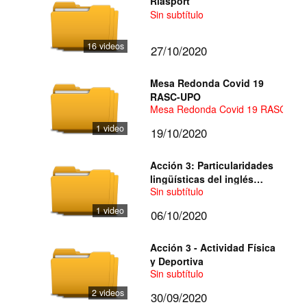
Riasport
Sin subtítulo
16 videos
27/10/2020
Mesa Redonda Covid 19
RASC-UPO
Mesa Redonda Covid 19 RASC-UP
1 video
19/10/2020
Acción 3: Particularidades
lingüísticas del inglés
Sin subtítulo
jurídico de Florida
1 video
06/10/2020
Acción 3 - Actividad Física
y Deportiva
Sin subtítulo
2 videos
30/09/2020