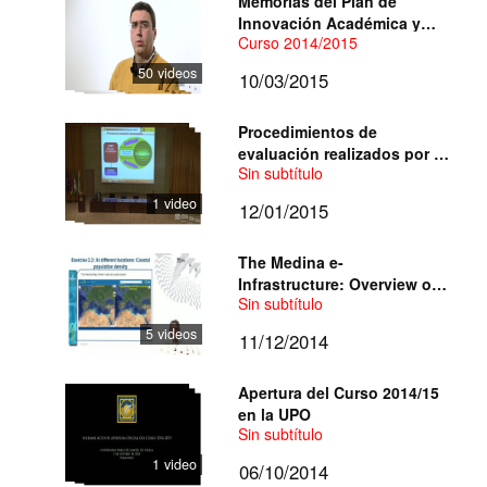
Memorias del Plan de
Innovación Académica y
Curso 2014/2015
Desarrollo Docente
2014/2015
50 videos
10/03/2015
Procedimientos de
evaluación realizados por la
Sin subtítulo
ANEP en convocatorias de
financiación del sistema cie
1 video
12/01/2015
The Medina e-
Infrastructure: Overview of
Sin subtítulo
a dedicated Spatial Data
Infrastructure.
5 videos
11/12/2014
Apertura del Curso 2014/15
en la UPO
Sin subtítulo
1 video
06/10/2014