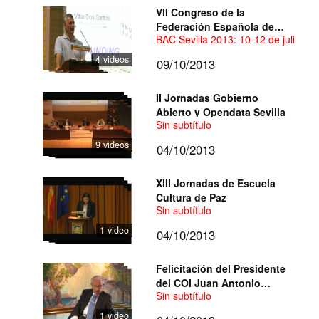
VII Congreso de la
Federación Española de
BAC Sevilla 2013: 10-12 de julio 20
Biotecnólogos (FEBiotec) -
BAC Sevilla 2013
4 videos
09/10/2013
II Jornadas Gobierno
Abierto y Opendata Sevilla
Sin subtítulo
9 videos
04/10/2013
XIII Jornadas de Escuela
Cultura de Paz
Sin subtítulo
1 video
04/10/2013
Felicitación del Presidente
del COI Juan Antonio
Sin subtítulo
Samaranch
1 video