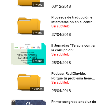
1 video
03/12/2018
Procesos de traducción e
interpretación en el centro
Sin subtítulo
de acogida a refugiados de
Sevilla
1 video
27/04/2018
II Jornadas "Terapia contra
la corrupción"
Sin subtítulo
1 video
26/04/2018
Podcast RadiOlavide.
Porque tu problema tiene
Sin subtítulo
mediación
7 videos
25/04/2018
Primer congreso andaluz de