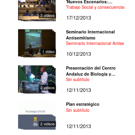
'Nuevos Escenarios:
Trabajo Social y consecuencias socia
Desafíos y Oportunidades
para el Trabajo Social'
3 videos
17/12/2013
Seminario Internacional
Antisemitismo
Seminario Internacional Antisemitis
1 video
10/12/2013
Presentación del Centro
Andaluz de Biología y
Sin subtítulo
Desarrollo
2 videos
12/11/2013
Plan estratégico
Sin subtítulo
2 videos
12/11/2013