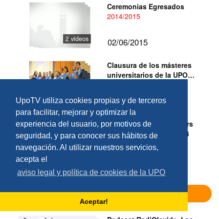
Ceremonias Egresados
2014/2015
2 videos
02/06/2015
Clausura de los másteres
universitarios de la UPO
Sin subtítulo
2013/2014
1 video
02/07/2014
UpoTV utiliza cookies propias y de terceros
para facilitar, mejorar y optimizar la
Acto de Clausura Masters
experiencia del usuario, por motivos de
Universitarios 2013-2014
seguridad, y para conocer sus hábitos de
laboratorio, lab
navegación. Al utilizar nuestros servicios,
1 video
01/07/2014
acepta el
aviso legal y política de cookies de la UPO
Intervención
Aceptar!