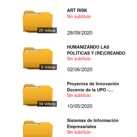
ART RISK
Sin subtítulo
25 videos
28/09/2020
HUMANIZANDO LAS
POLÍTICAS Y (RE)CREANDO
Sin subtítulo
3 videos
02/06/2020
Proyectos de Innovación
Docente de la UPO -
Sin subtítulo
Acciones 2 2019-2020
34 videos
10/05/2020
Sistemas de Información
Empresariales
Sin subtítulo