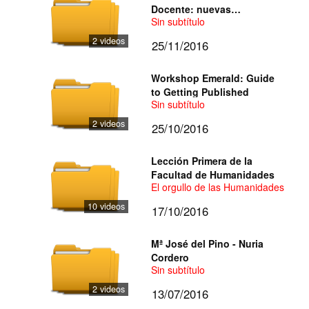
Docente: nuevas
Sin subtítulo
perspectivas y temas
emergentes
2 videos
25/11/2016
Workshop Emerald: Guide
to Getting Published
Sin subtítulo
2 videos
25/10/2016
Lección Primera de la
Facultad de Humanidades
El orgullo de las Humanidades - Lu
10 videos
17/10/2016
Mª José del Pino - Nuria
Cordero
Sin subtítulo
2 videos
13/07/2016