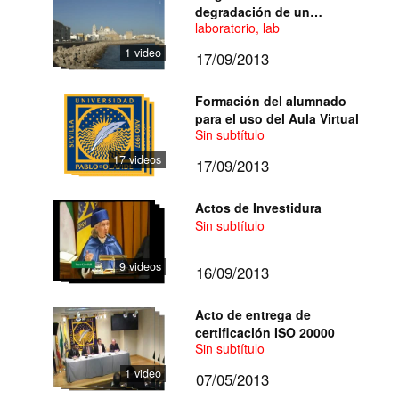
degradación de un
laboratorio, lab
Monumento
1 video
17/09/2013
Formación del alumnado
para el uso del Aula Virtual
Sin subtítulo
17 videos
17/09/2013
Actos de Investidura
Sin subtítulo
9 videos
16/09/2013
Acto de entrega de
certificación ISO 20000
Sin subtítulo
1 video
07/05/2013