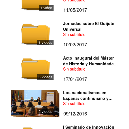
Paternidades desde la
perspectiva de género
1 video
11/05/2017
Jornadas sobre El Quijote
Universal
Sin subtítulo
3 videos
10/02/2017
Acto inaugural del Máster
de Historia y Humanidades
Sin subtítulo
Digitales
3 videos
17/01/2017
Los nacionalismos en
España: continuismo y
Sin subtítulo
discontinuidades
2 videos
09/12/2016
I Seminario de Innovación