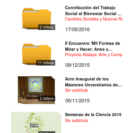
Contribución del Trabajo
Social al Bienestar Social y
Cambios Sociales y Nuevos Retos
a su Cuarto Pilar, el Sistema
Público de Servicios
2 videos
17/05/2016
Sociales
II Encuentro 'Mil Formas de
Mirar y Hacer: Artes y
Proyecto Atalaya 'Arte y Compromiso
Educación'
11 videos
09/12/2015
Acto Inaugural de los
Másteres Unversitarios de la
Sin subtítulo
UPO 2015/2016
2 videos
05/11/2015
Semanas de la Ciencia 2015
Sin subtítulo