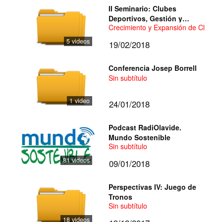
II Seminario: Clubes
Deportivos, Gestión y
Crecimiento y Expansión de Clubes
Talento
5 videos
19/02/2018
Conferencia Josep Borrell
Sin subtítulo
1 video
24/01/2018
Podcast RadiOlavide.
Mundo Sostenible
Sin subtítulo
81 videos
09/01/2018
Perspectivas IV: Juego de
Tronos
Sin subtítulo
18 videos